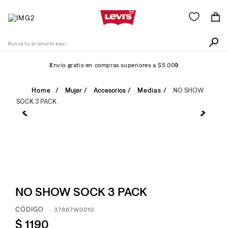
Busca tu producto aquí
Envío gratis en compras superiores a $5.000
Términos Más Buscados
Mujer
Accesorios
Medias
NO SHOW
SOCK 3 PACK
1
.
511
2
.
505
3
.
501
4
.
campera
5
.
502
NO SHOW SOCK 3 PACK
6
.
camisa
:
37867W0010
7
.
726
$
1190