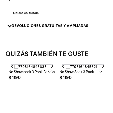
8
.
510
9
.
baggy
Ubicar en tienda
10
.
724
DEVOLUCIONES GRATUITAS Y AMPLIADAS
QUIZÁS TAMBIÉN TE GUSTE
Agregar al carrito
Agregar al carrito
No Show sock 3 Pack Batwing
No Show Sock 3 Pack
$
1190
$
1190