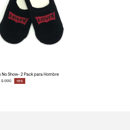
 No Show- 2 Pack para Hombre
$
990
19%