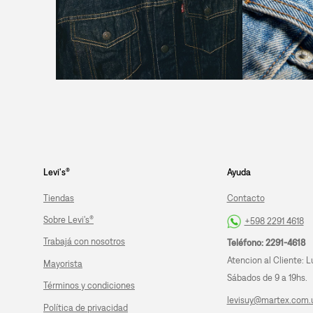
Levi's®
Ayuda
Tiendas
Contacto
Sobre Levi's®
+598 2291 4618
Trabajá con nosotros
Teléfono: 2291-4618
Atencion al Cliente: L
Mayorista
Sábados de 9 a 19hs.
Términos y condiciones
levisuy@martex.com.
Política de privacidad