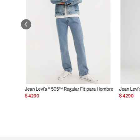
Jean Levi's ® 505™ Regular Fit para Hombre
Jean Levi'
$
4290
$
4290