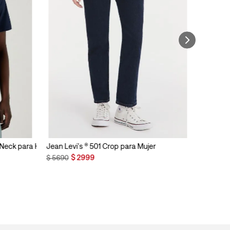
n Neck para Hombre
Jean Levi's ® 501 Crop para Mujer
$
2999
$
5690