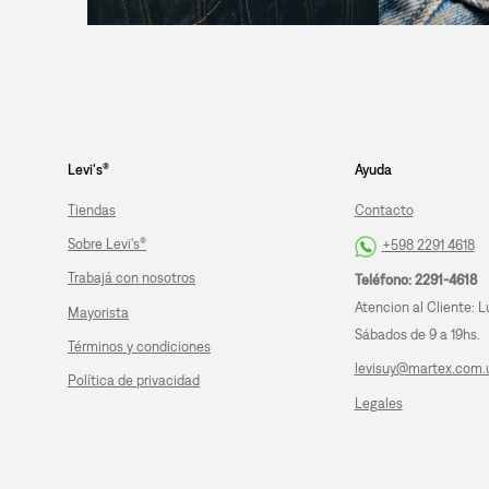
Levi's®
Ayuda
Tiendas
Contacto
Sobre Levi's®
+598 2291 4618
Trabajá con nosotros
Teléfono: 2291-4618
Atencion al Cliente: L
Mayorista
Sábados de 9 a 19hs.
Términos y condiciones
levisuy@martex.com.
Política de privacidad
Legales