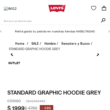
Busca tu producto aquí
Retirá gratis tu pedido en nuestras tiendas HABILITADAS
Términos Más Buscados
SALE
Hombre
Sweaters y Buzos
STANDARD GRAPHIC HOODIE GREY
1
.
505
2
.
511
3
.
501
4
.
camisa
5
.
502
STANDARD GRAPHIC HOODIE GREY
6
.
510
:
3842400480
7
.
campera
$
1999
$
4790
58%