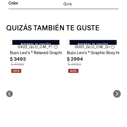
Color
Gris
QUIZÁS TAMBIÉN TE GUSTE
Agregar al carrito
Agregar al carrito
Buzo Levi's ® Relaxed Graphic Po Yell para Hombre
Buzo Levi's ® Graphic Boxy Hoo
B
$
3493
$
2994
$
$
4990
$
4990
30%
40%
k Heavy Stripe para Hombre