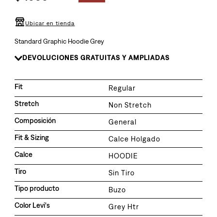
8
.
726
9
.
baggy
Ubicar en tienda
10
.
724
Standard Graphic Hoodie Grey
DEVOLUCIONES GRATUITAS Y AMPLIADAS
Fit
Regular
Stretch
Non Stretch
Composición
General
Fit & Sizing
Calce Holgado
Calce
HOODIE
Tiro
Sin Tiro
Tipo producto
Buzo
Color Levi's
Grey Htr