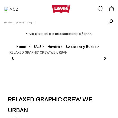
Busca tu producto aquí
Envío gratis en compras superiores a $5.000
Términos Más Buscados
SALE
Hombre
Sweaters y Buzos
RELAXED GRAPHIC CREW WE URBAN
1
.
511
2
.
505
3
.
501
4
.
camisa
5
.
502
RELAXED GRAPHIC CREW WE
6
.
726
URBAN
7
.
campera