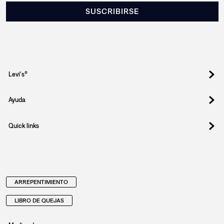
Registrate y obtené un 10% OFF en tu
primera compra.
Suscribite para enterarte de drops exclusivos, ofertas
especiales, eventos y todo lo nuevo que llega.
Email