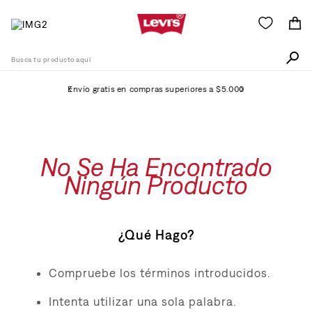
Busca tu producto aquí
Envío gratis en compras superiores a $5.000
Términos Más Buscados
1
.
511
No Se Ha Encontrado
2
.
505
Ningún Producto
3
.
501
4
.
camisa
¿Qué Hago?
5
.
502
6
.
726
Compruebe los términos introducidos.
7
.
campera
Intenta utilizar una sola palabra.