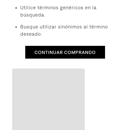
8
.
510
Utilice términos genéricos en la
9
.
baggy
búsqueda.
10
.
jean
Busque utilizar sinónimos al término
deseado.
CONTINUAR COMPRANDO