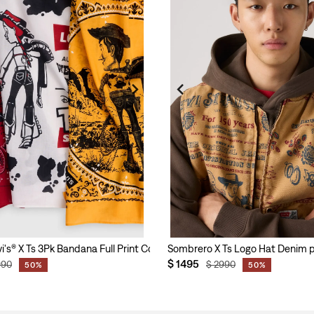
's® X Ts 3Pk Bandana Full Print Cow Print para Hombre
Sombrero X Ts Logo Hat Denim 
$
1495
990
$
2990
50%
50%