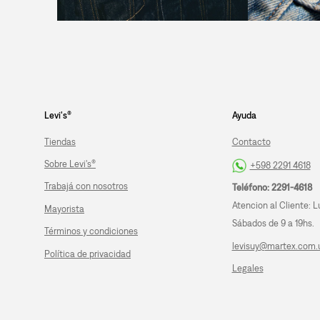
Levi's®
Ayuda
Tiendas
Contacto
Sobre Levi's®
+598 2291 4618
Trabajá con nosotros
Teléfono: 2291-4618
Atencion al Cliente: L
Mayorista
Sábados de 9 a 19hs.
Términos y condiciones
levisuy@martex.com.
Política de privacidad
Legales