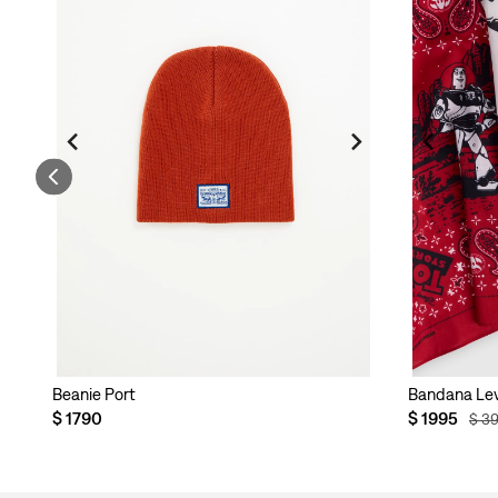
ra Hombre
Beanie Port
Bandana Levi
$
1790
$
1995
$
3