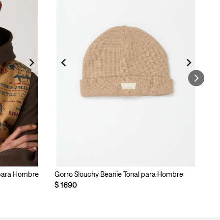
para Hombre
Gorro Slouchy Beanie Tonal para Hombre
Ci
$
1690
$