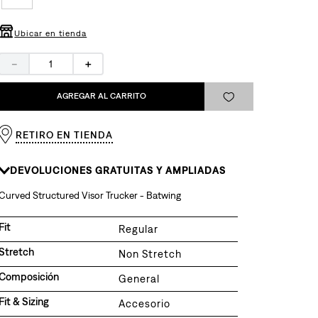
Ubicar en tienda
－
＋
AGREGAR AL CARRITO
RETIRO EN TIENDA
DEVOLUCIONES GRATUITAS Y AMPLIADAS
Curved Structured Visor Trucker - Batwing
Fit
Regular
Stretch
Non Stretch
Composición
General
Fit & Sizing
Accesorio