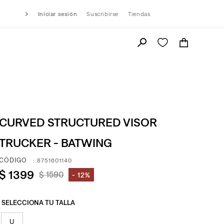
Iniciar sesión
Suscribirse
Tiendas
CURVED STRUCTURED VISOR
TRUCKER - BATWING
:
8751601140
$
1399
$
1590
12%
U