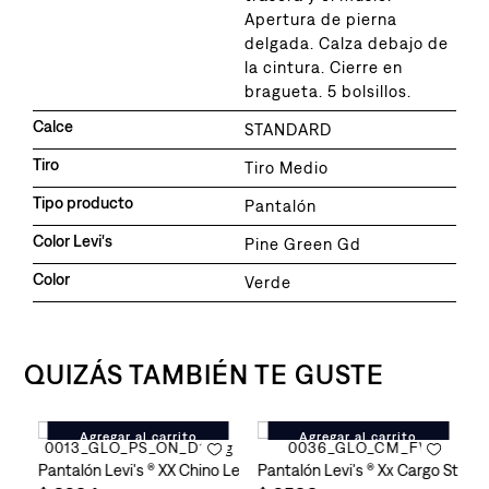
Apertura de pierna
delgada. Calza debajo de
la cintura. Cierre en
bragueta. 5 bolsillos.
Calce
STANDARD
Tiro
Tiro Medio
Tipo producto
Pantalón
Color Levi's
Pine Green Gd
Color
Verde
QUIZÁS TAMBIÉN TE GUSTE
Agregar al carrito
Agregar al carrito
 Slim III All Spice para Hombre
bre
Pantalón Levi's ® XX Chino Levi's® Slim II Navy para Hombre
Pantalón Levi's ® Xx Cargo Strai
P