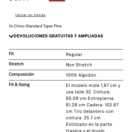
8
.
726
9
.
baggy
Ubicar en tienda
10
.
724
Xx Chino Standard Taper Pine
DEVOLUCIONES GRATUITAS Y AMPLIADAS
Fit
Regular
Stretch
Non Stretch
Composición
100% Algodón
Fit & Sizing
El modelo mide 1,87 cm y
usa talle 32. Cintura:
85.09 cm Entrepierna:
81.28 cm Cadera: 102.87
cm Tiro delantero con
cintura: 25.7 cm
Estilizado en la parte
trasera y el muslo.