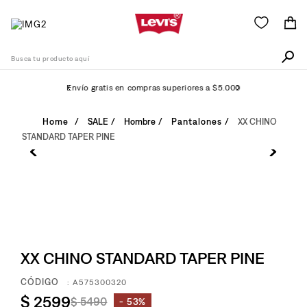
Busca tu producto aquí
Envío gratis en compras superiores a $5.000
Términos Más Buscados
SALE
Hombre
Pantalones
XX CHINO
STANDARD TAPER PINE
1
.
505
2
.
511
3
.
501
4
.
camisa
5
.
502
XX CHINO STANDARD TAPER PINE
6
.
510
:
A575300320
7
.
campera
$
2599
$
5490
53%