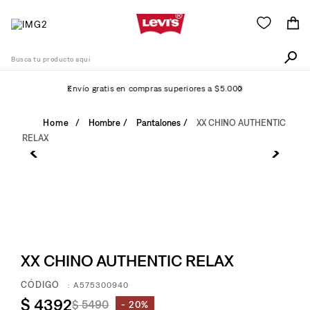
Busca tu producto aquí
Envío gratis en compras superiores a $5.000
Términos Más Buscados
Hombre
Pantalones
XX CHINO AUTHENTIC
RELAX
1
.
505
2
.
511
3
.
501
4
.
502
5
.
camisa
XX CHINO AUTHENTIC RELAX
6
.
jean
:
A575300940
7
.
510
$
4392
$
5490
20%