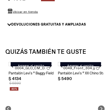
8
.
726
9
.
campera
Ubicar en tienda
10
.
baggy
DEVOLUCIONES GRATUITAS Y AMPLIADAS
QUIZÁS TAMBIÉN TE GUSTE
Agregar al carrito
Agregar al carrito
no Standard Taper para Hombre
Pantalón Levi's ® Baggy Field Cargo Meteorite para Hombre
Pantalón Levi's ® XX Chino Stan
J
$
4134
$
5490
$
$
6890
40%