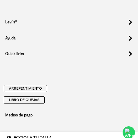
Registrate y obtené un 10% OFF en tu
primera compra.
Suscribite para enterarte de drops exclusivos, ofertas
especiales, eventos y todo lo nuevo que llega.
Email
Al registrar y confirmar sus datos, acepta nuestra
política de privacidad