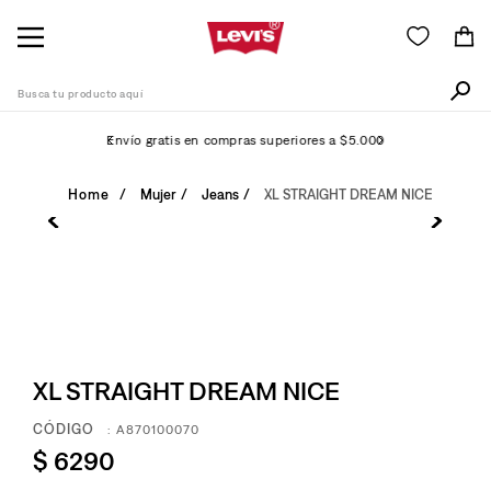
Busca tu producto aquí
Envío gratis en compras superiores a $5.000
Términos Más Buscados
Mujer
Jeans
XL STRAIGHT DREAM NICE
1
.
505
2
.
511
3
.
501
4
.
camisa
5
.
XL STRAIGHT DREAM NICE
502
6
.
510
:
A870100070
$
6290
7
.
campera