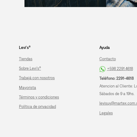
Levi's®
Ayuda
Tiendas
Contacto
Sobre Levi's®
+598 2291 4618
Trabajá con nosotros
Teléfono: 2291-4618
Atencion al Cliente: L
Mayorista
Sábados de 9 a 19hs.
Términos y condiciones
levisuy@martex.com.
Política de privacidad
Legales