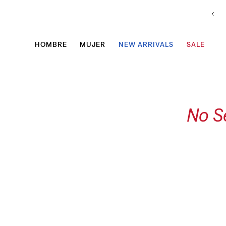
Envío gratis en compras superiores a $5.000
HOMBRE
MUJER
NEW ARRIVALS
SALE
No S