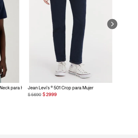
n Neck para Hombre
Jean Levi's ® 501 Crop para Mujer
$
2999
$
5690