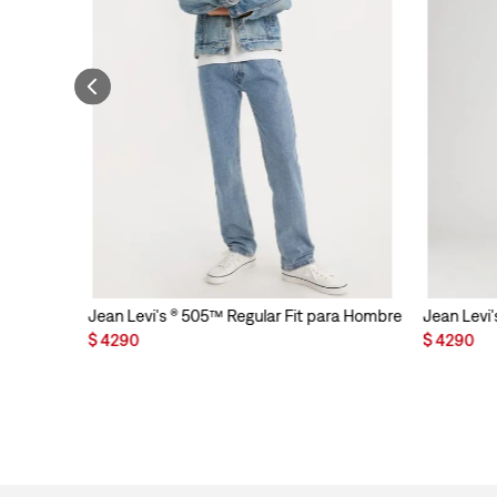
Jean Levi's ® 505™ Regular Fit para Hombre
Jean Levi'
$
4290
$
4290