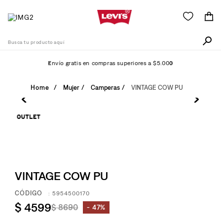
Busca tu producto aquí
Envío gratis en compras superiores a $5.000
Términos Más Buscados
Mujer
Camperas
VINTAGE COW PU
1
.
511
2
.
505
3
.
501
4
.
camisa
5
.
VINTAGE COW PU
502
6
.
726
:
5954500170
$
4599
$
8690
7
.
47%
campera