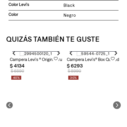
Color Levi's
Black
Color
Negro
QUIZÁS TAMBIÉN TE GUSTE
Agregar al carrito
Agregar al carrito
iend Trucker para Mujer
Campera Levi's ® Original Trucker para Mujer
Campera Levi's® Box Quilted Sho
C
$
4134
$
6293
$
$
6890
$
8990
40%
30%