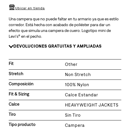
8
.
510
Ubicar en tienda
9
.
baggy
Una campera que no puede faltar en tu armario ya que es estilo
10
.
jean
corredor. Está hecha con acabado de poliéster para dar un
efecto que simula una campera de cuero. Logotipo mini de
Levi's® en el pecho.
DEVOLUCIONES GRATUITAS Y AMPLIADAS
Fit
Other
Stretch
Non Stretch
Composición
100% Nylon
Fit & Sizing
Calce Estandar
Calce
HEAVYWEIGHT JACKETS
Tiro
Sin Tiro
Tipo producto
Campera