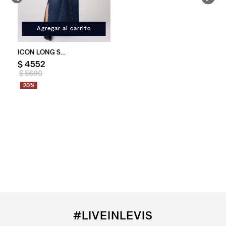
Agregar al carrito
Pollera Levi's® Icon Long Skirt para Mujer
$
4552
$
5690
20%
#LIVEINLEVIS