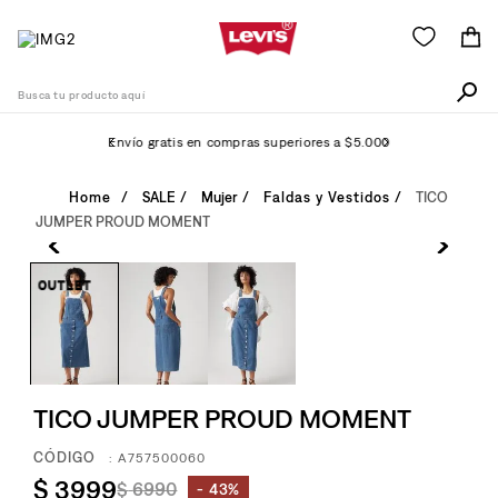
Busca tu producto aquí
Envío gratis en compras superiores a $5.000
Términos Más Buscados
SALE
Mujer
Faldas y Vestidos
TICO
JUMPER PROUD MOMENT
1
.
505
2
.
511
3
.
501
4
.
camisa
5
.
502
TICO JUMPER PROUD MOMENT
6
.
510
:
A757500060
7
.
campera
$
3999
$
6990
43%