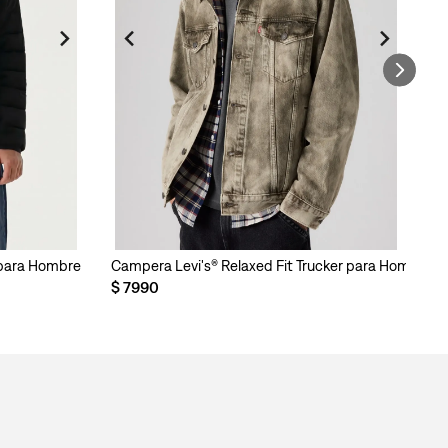
 para Hombre
Campera Levi's® Relaxed Fit Trucker para Hombre
Re
$
7990
$