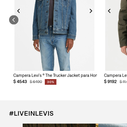
a Hombre
Campera Levi's ® The Trucker Jacket para Hombre
Campera Lev
$
4543
$
9192
$
6490
$
11
.
30%
#LIVEINLEVIS