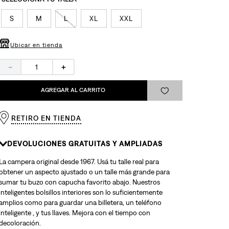
S
M
L
XL
XXL
Ubicar en tienda
－
＋
AGREGAR AL CARRITO
RETIRO EN TIENDA
DEVOLUCIONES GRATUITAS Y AMPLIADAS
La campera original desde 1967. Usá tu talle real para
obtener un aspecto ajustado o un talle más grande para
sumar tu buzo con capucha favorito abajo. Nuestros
inteligentes bolsillos interiores son lo suficientemente
amplios como para guardar una billetera, un teléfono
inteligente , y tus llaves. Mejora con el tiempo con
decoloración.