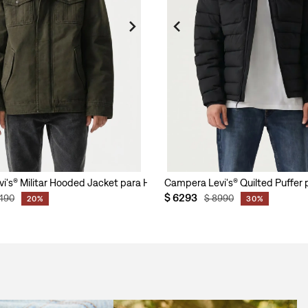
i's® Militar Hooded Jacket para Hombre
Campera Levi's® Quilted Puffer
$
6293
490
$
8990
20%
30%