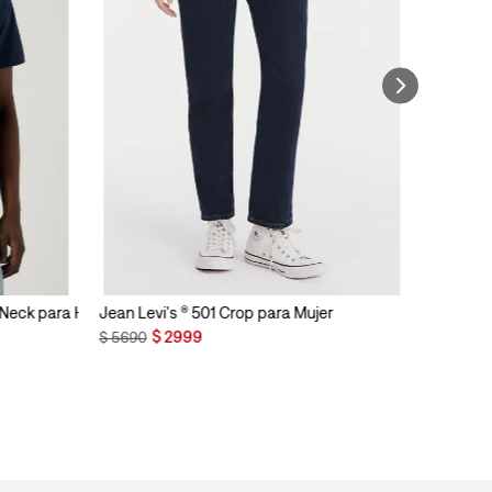
n Neck para Hombre
Jean Levi's ® 501 Crop para Mujer
$
2999
$
5690