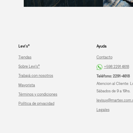
Levi's®
Ayuda
Tiendas
Contacto
Sobre Levi's®
+598 2291 4618
Trabajá con nosotros
Teléfono: 2291-4618
Atencion al Cliente: L
Mayorista
Sábados de 9 a 19hs.
Términos y condiciones
levisuy@martex.com.
Política de privacidad
Legales