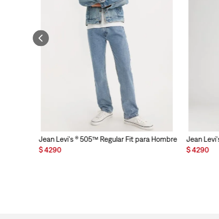
Jean Levi's ® 505™ Regular Fit para Hombre
Jean Levi'
$
4290
$
4290