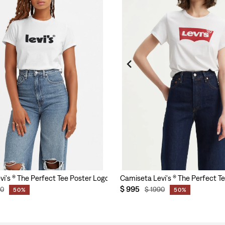
i's ® The Perfect Tee Poster Logo para Mujer
Camiseta Levi's ® The Perfect T
$
995
80
$
1990
50%
50%