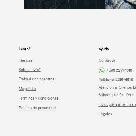
Levi's®
Ayuda
Tiendas
Contacto
Sobre Levi's®
+598 2291 4618
Trabajá con nosotros
Teléfono: 2291-4618
Atencion al Cliente: L
Mayorista
Sábados de 9 a 19hs.
Términos y condiciones
levisuy@martex.com.
Política de privacidad
Legales