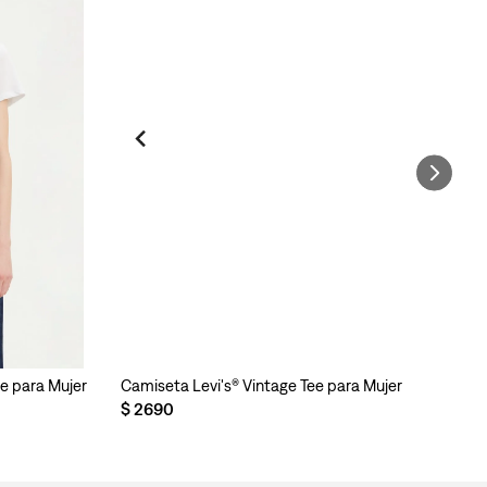
ee para Mujer
Camiseta Levi's® Vintage Tee para Mujer
Es
$
2690
$