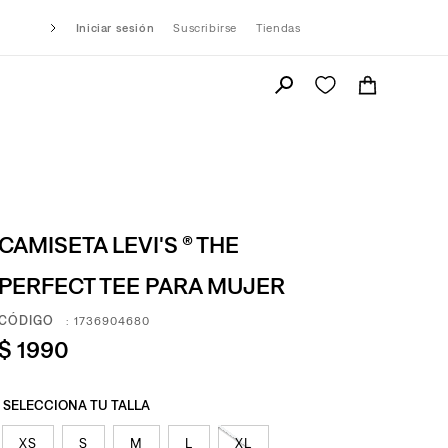
Iniciar sesión
Suscribirse
Tiendas
CAMISETA LEVI'S ® THE
PERFECT TEE PARA MUJER
:
1736904680
$
1990
XS
S
M
L
XL