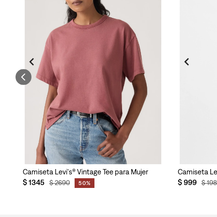
jer
Camiseta Levi's® Vintage Tee para Mujer
Camiseta Lev
$
1345
$
999
$
2690
$
19
50%