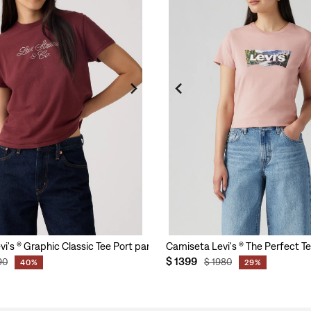
i's ® Graphic Classic Tee Port para Mujer
Camiseta Levi's ® The Perfect Tee
$
1399
90
$
1980
40%
29%