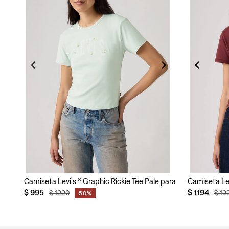
Camiseta Levi's ® Graphic Rickie Tee Pale para Mujer
Camiseta Lev
$
995
$
1194
$
1990
$
19
50%