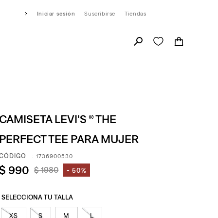
Iniciar sesión
Suscribirse
Tiendas
CAMISETA LEVI'S ® THE
PERFECT TEE PARA MUJER
:
1736900530
$
990
$
1980
50%
XS
S
M
L