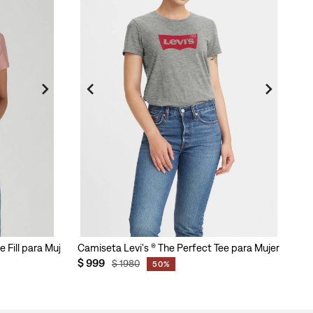
 Fill para Mujer
Camiseta Levi's ® The Perfect Tee para Mujer
$
999
$
1980
50%