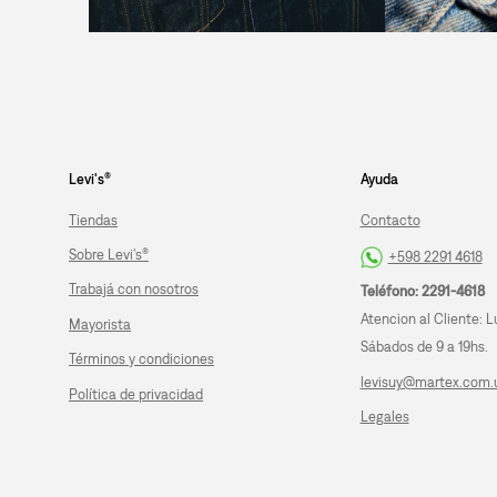
Levi's®
Ayuda
Tiendas
Contacto
Sobre Levi's®
+598 2291 4618
Trabajá con nosotros
Teléfono: 2291-4618
Atencion al Cliente: L
Mayorista
Sábados de 9 a 19hs.
Términos y condiciones
levisuy@martex.com.
Política de privacidad
Legales