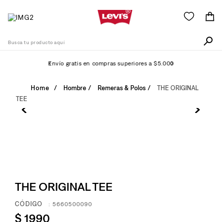
Busca tu producto aquí
Envío gratis en compras superiores a $5.000
Términos Más Buscados
Hombre
Remeras & Polos
THE ORIGINAL
TEE
1
.
511
2
.
505
3
.
501
4
.
camisa
5
.
502
THE ORIGINAL TEE
6
.
726
:
5660500090
7
.
campera
$
1990