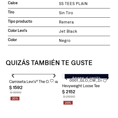
Calce
SS TEES PLAIN
Tiro
Sin Tiro
Tipo producto
Remera
Color Levi's
Jet Black
Color
Negro
QUIZÁS TAMBIÉN TE GUSTE
Agregar al carrito
Agregar al carrito
Camiseta Levi's® The Original Tee para Hombre
Hevyweight Loose Tee
C
$
1592
$
2152
$
$
1990
$
2690
20%
20%