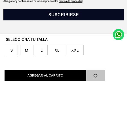
Al registrar y confirmar sus datos, acepta nuestra
política de privacidad
SUSCRIBIRSE
S
M
L
XL
XXL
Levi's®
Ayuda
AGREGAR AL CARRITO
Quick links
ARREPENTIMIENTO
LIBRO DE QUEJAS