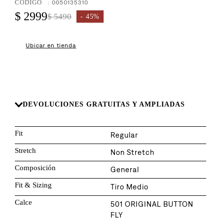
8
.
:
0050135310
726
$
2999
$
5490
45%
9
.
baggy
10
.
724
Ubicar en tienda
DEVOLUCIONES GRATUITAS Y AMPLIADAS
Fit
Regular
Stretch
Non Stretch
Composición
General
Fit & Sizing
Tiro Medio
Calce
501 ORIGINAL BUTTON
FLY