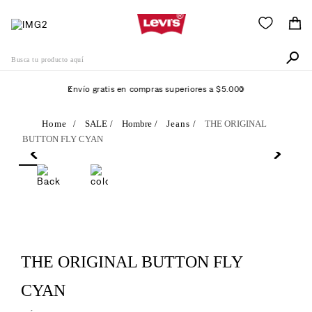
Busca tu producto aquí
Envío gratis en compras superiores a $5.000
Términos Más Buscados
SALE
Hombre
Jeans
THE ORIGINAL
BUTTON FLY CYAN
1
.
505
2
.
511
3
.
501
4
.
camisa
5
.
502
THE ORIGINAL BUTTON FLY
6
.
510
CYAN
7
.
campera