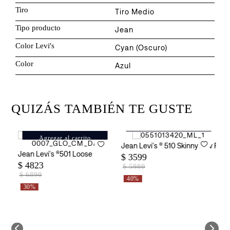
Tiro
Tiro Medio
Tipo producto
Jean
Color Levi's
Cyan (Oscuro)
Color
Azul
QUIZÁS TAMBIÉN TE GUSTE
Agregar al carrito
Agregar al carrito
ar Fit para Hombre
Jean Levi's ® 510 Skinny Adv Fro
Jean Levi's ®501 Loose
J
$
3599
$
4823
$
$
5980
$
6890
40%
30%