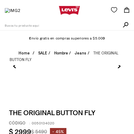
Busca tu producto aquí
Envío gratis en compras superiores a $5.000
Términos Más Buscados
SALE
Hombre
Jeans
THE ORIGINAL
BUTTON FLY
1
.
511
2
.
505
3
.
501
4
.
camisa
5
.
502
THE ORIGINAL BUTTON FLY
6
.
726
:
0050134020
7
.
campera
$
2999
$
5490
45%