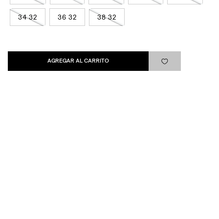
SUSCRIBIRSE
34 32
36 32
38 32
AGREGAR AL CARRITO
Levi's®
Ayuda
Quick links
ARREPENTIMIENTO
LIBRO DE QUEJAS
Medios de pago