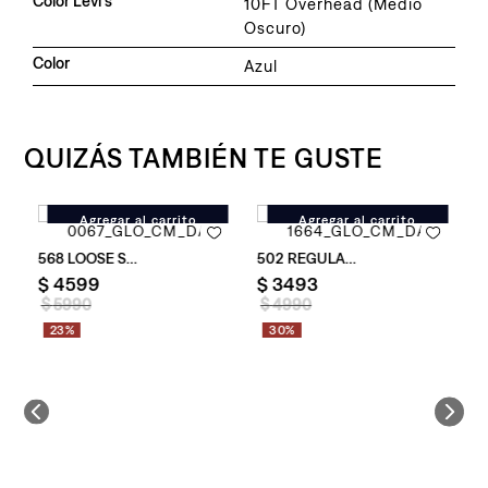
Color Levi's
10FT Overhead (Medio
Oscuro)
Color
Azul
QUIZÁS TAMBIÉN TE GUSTE
Agregar al carrito
Agregar al carrito
Fit para Hombre
Jean Levi's ® 568 Loose Straight Carpenter Tigers para Hombre
Jean Levi's ® 502 Regular Taper
$
4599
$
3493
$
5990
$
4990
23%
30%