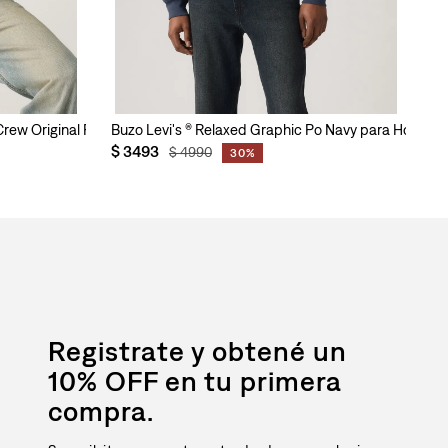
 Crew Original Rodeo para Hombre
Buzo Levi's ® Relaxed Graphic Po Navy para Hombre
Bu
$
3493
$
$
4990
30%
Registrate y obtené un
10% OFF en tu primera
compra.