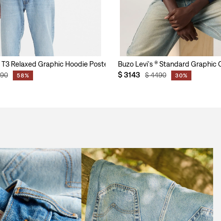
 ® T3 Relaxed Graphic Hoodie Poster Logo para Hombre
Buzo Levi's ® Standard Graphic
$
3143
790
$
4490
58%
30%