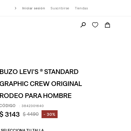
Iniciar sesión
Suscribirse
Tiendas
BUZO LEVI'S ® STANDARD
GRAPHIC CREW ORIGINAL
RODEO PARA HOMBRE
:
3842301640
$
3143
$
4490
30%