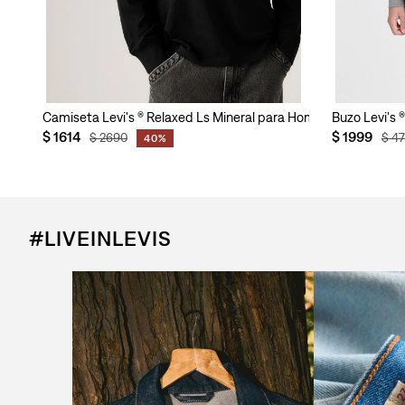
mbre
Camiseta Levi's ® Relaxed Ls Mineral para Hombre
Buzo Levi's
$
1614
$
1999
$
2690
$
4
40%
#LIVEINLEVIS