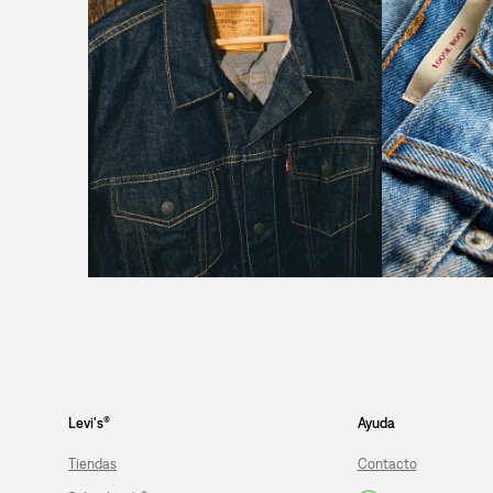
Levi's®
Ayuda
Tiendas
Contacto