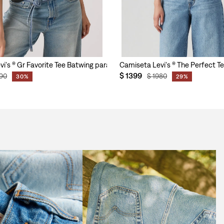
i's ® Gr Favorite Tee Batwing para Mujer
Camiseta Levi's ® The Perfect Tee
$
1399
90
$
1980
30%
29%