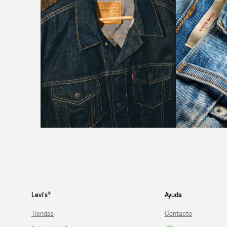
Levi's®
Ayuda
Tiendas
Contacto