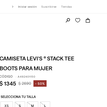
Iniciar sesión
Suscribirse
Tiendas
CAMISETA LEVI'S ® STACK TEE
BOOTS PARA MUJER
:
A492401150
$
1345
$
2690
50%
XS
S
M
L