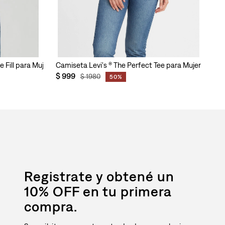
 Fill para Mujer
Camiseta Levi's ® The Perfect Tee para Mujer
$
999
$
1980
50%
Registrate y obtené un
10% OFF en tu primera
compra.