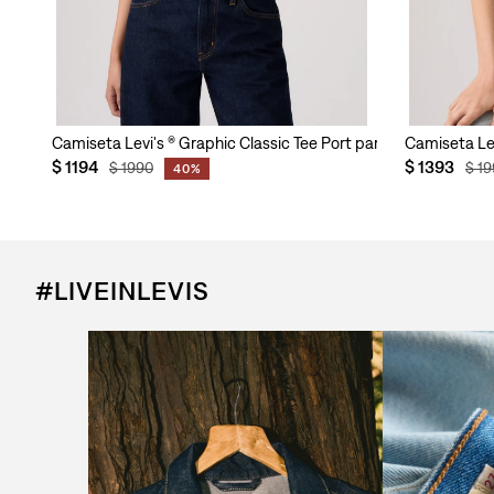
Camiseta Levi's ® Graphic Classic Tee Port para Mujer
Camiseta Lev
$
1194
$
1393
$
1990
$
19
40%
#LIVEINLEVIS