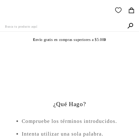
Busca tu producto aquí
Envío gratis en compras superiores a $5.000
Términos Más Buscados
1
.
505
No Se Ha Encontrado
2
.
511
Ningún Producto
3
.
501
4
.
camisa
¿Qué Hago?
5
.
502
6
.
510
Compruebe los términos introducidos.
7
.
jean
Intenta utilizar una sola palabra.