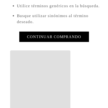
8
.
campera
Utilice términos genéricos en la búsqueda.
9
.
726
Busque utilizar sinónimos al término
10
.
baggy
deseado.
CONTINUAR COMPRANDO