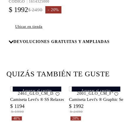
8
.
:
1614325000
726
$
1992
$
2490
20%
9
.
campera
10
.
baggy
Ubicar en tienda
DEVOLUCIONES GRATUITAS Y AMPLIADAS
QUIZÁS TAMBIÉN TE GUSTE
Agregar al carrito
Agregar al carrito
c Pocket Tee Rythmic para Hombre
Camiseta Levi's ® SS Relaxed Fit Hot Dog para Hombre
Camiseta Levi's ® Graphic Set 
C
$
1194
$
1992
$
$
1990
$
2490
40%
20%