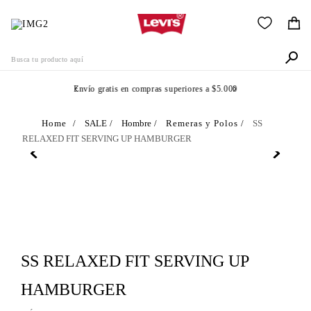
Busca tu producto aquí
Envío gratis en compras superiores a $5.000
Términos Más Buscados
SALE
Hombre
Remeras y Polos
SS
RELAXED FIT SERVING UP HAMBURGER
1
.
505
2
.
511
3
.
501
4
.
502
5
.
camisa
SS RELAXED FIT SERVING UP
6
.
jean
HAMBURGER
7
.
510