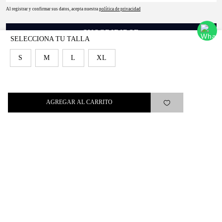
Al registrar y confirmar sus datos, acepta nuestra
política de privacidad
SUSCRIBIRSE
S
M
L
XL
Levi's®
AGREGAR AL CARRITO
Ayuda
Quick links
ARREPENTIMIENTO
LIBRO DE QUEJAS