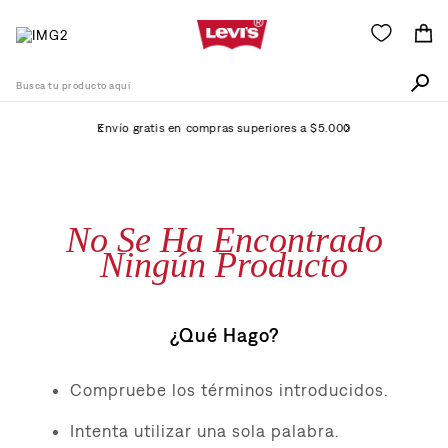
Busca tu producto aquí
Envío gratis en compras superiores a $5.000
Términos Más Buscados
1
.
511
No Se Ha Encontrado
2
.
505
Ningún Producto
3
.
501
4
.
camisa
¿Qué Hago?
5
.
502
6
.
726
Compruebe los términos introducidos.
7
.
campera
Intenta utilizar una sola palabra.