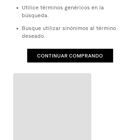
8
.
510
Utilice términos genéricos en la
9
.
baggy
búsqueda.
10
.
jean
Busque utilizar sinónimos al término
deseado.
CONTINUAR COMPRANDO