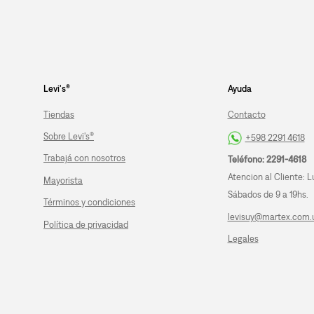
Levi's®
Ayuda
Tiendas
Contacto
Sobre Levi's®
+598 2291 4618
Trabajá con nosotros
Teléfono: 2291-4618
Atencion al Cliente: L
Mayorista
Sábados de 9 a 19hs.
Términos y condiciones
levisuy@martex.com.
Política de privacidad
Legales