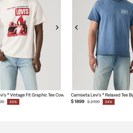
vi's ® Vintage Fit Graphic Tee Cowbo para Hombre
Camiseta Levi's ® Relaxed Tee 
$
1899
90
$
2490
30%
24%