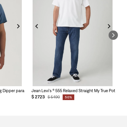
Big Dipper para Hombre
Jean Levi's ® 555 Relaxed Straight My True Potentia
Ca
$
2723
$
$
5490
50%