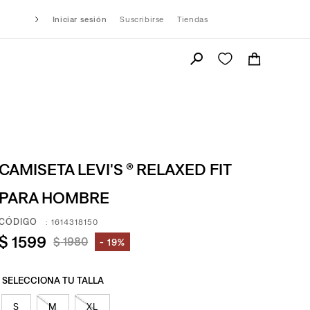
Iniciar sesión
Suscribirse
Tiendas
CAMISETA LEVI'S ® RELAXED FIT
PARA HOMBRE
:
1614318150
$
1599
$
1980
19%
S
M
XL