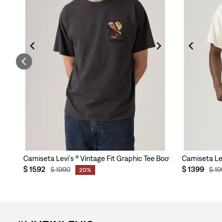
ra Hombre
Camiseta Levi's ® Vintage Fit Graphic Tee Boots para Hombre
Camiseta Le
$
1592
$
1399
$
1990
$
19
20%