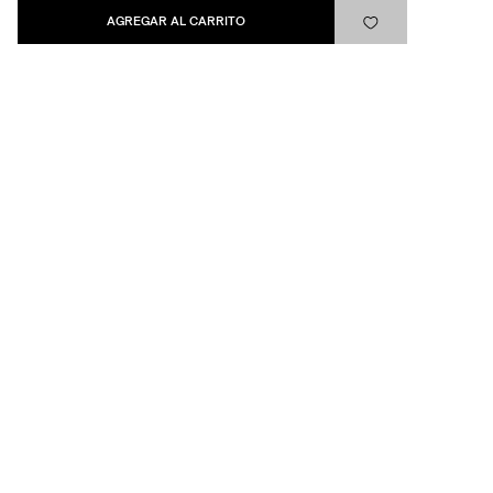
Levi's®
AGREGAR AL CARRITO
Ayuda
Quick links
ARREPENTIMIENTO
LIBRO DE QUEJAS
Medios de pago