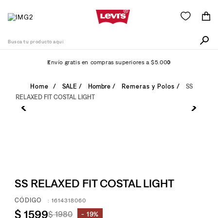
Busca tu producto aquí
Envío gratis en compras superiores a $5.000
Términos Más Buscados
SALE
Hombre
Remeras y Polos
SS
RELAXED FIT COSTAL LIGHT
1
.
511
2
.
505
3
.
501
4
.
campera
5
.
camisa
SS RELAXED FIT COSTAL LIGHT
6
.
502
:
1614318060
7
.
726
$
1599
$
1980
19%