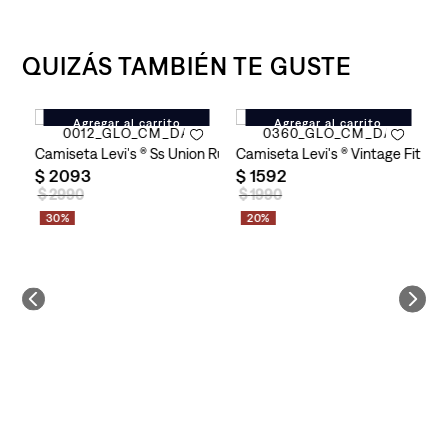
QUIZÁS TAMBIÉN TE GUSTE
Agregar al carrito
Agregar al carrito
ara Hombre
Polo para Hombre
Camiseta Levi's ® Ss Union Rugby Navy Blazer Stripe para Homb
Camiseta Levi's ® Vintage Fit G
C
$
2093
$
1592
$
$
2990
$
1990
30%
20%