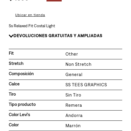
8
.
510
9
.
baggy
Ubicar en tienda
10
.
724
Ss Relaxed Fit Costal Light
DEVOLUCIONES GRATUITAS Y AMPLIADAS
Fit
Other
Stretch
Non Stretch
Composición
General
Calce
SS TEES GRAPHICS
Tiro
Sin Tiro
Tipo producto
Remera
Color Levi's
Andorra
Color
Marrón