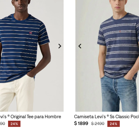
i's ® Original Tee para Hombre
Camiseta Levi's ® Ss Classic Po
$
1899
490
$
2490
24%
24%