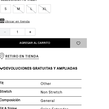
S
M
L
XL
Ubicar en tienda
－
＋
AGREGAR AL CARRITO
RETIRO EN TIENDA
DEVOLUCIONES GRATUITAS Y AMPLIADAS
Fit
Other
Stretch
Non Stretch
Composición
General
Fit & Sizing