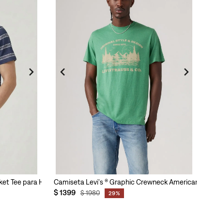
cket Tee para Hombre
Camiseta Levi's ® Graphic Crewneck Americana pa
$
1399
$
1980
29%