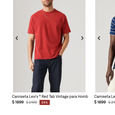
Camiseta Levi's ® Red Tab Vintage para Hombre
Camiseta Lev
$
1899
$
1899
$
2490
$
2
24%