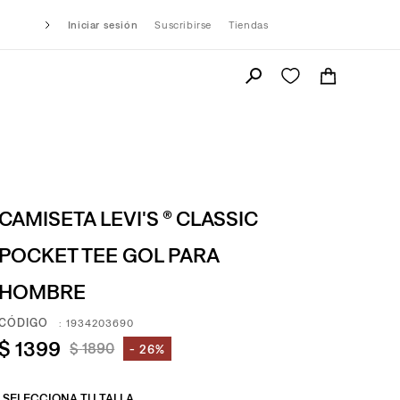
Iniciar sesión
Suscribirse
Tiendas
CAMISETA LEVI'S ® CLASSIC
POCKET TEE GOL PARA
HOMBRE
:
1934203690
$
1399
$
1890
26%