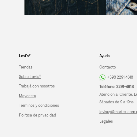
Levi's®
Ayuda
Tiendas
Contacto
Sobre Levi's®
+598 2291 4618
Trabajá con nosotros
Teléfono: 2291-4618
Atencion al Cliente: L
Mayorista
Sábados de 9 a 19hs.
Términos y condiciones
levisuy@martex.com.
Política de privacidad
Legales