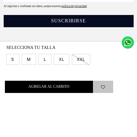
Al registrar y confirmar sus datos, acepta nuestra
política de privacidad
SUSCRIBIRSE
S
M
L
XL
XXL
Levi's®
Ayuda
AGREGAR AL CARRITO
Quick links
ARREPENTIMIENTO
LIBRO DE QUEJAS