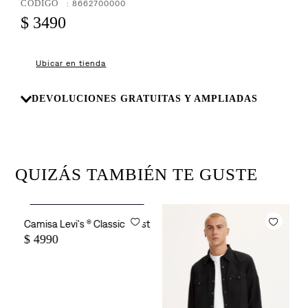
8
.
:
8662700000
726
$
3490
9
.
baggy
10
.
724
Ubicar en tienda
DEVOLUCIONES GRATUITAS Y AMPLIADAS
QUIZÁS TAMBIÉN TE GUSTE
Agregar al carrito
Camisa Levi's ® Classic Western para Hombre
$
4990