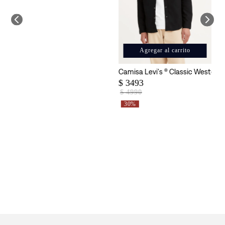
Agregar al carrito
One Pocket para Hombre
Camisa Levi's ® Classic Western
R
$
3493
$
$
4990
30%