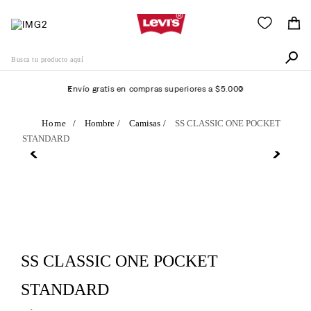
Busca tu producto aquí
Envío gratis en compras superiores a $5.000
Términos Más Buscados
Hombre
Camisas
SS CLASSIC ONE POCKET
STANDARD
1
.
505
2
.
511
3
.
501
4
.
camisa
5
.
502
SS CLASSIC ONE POCKET
6
.
510
STANDARD
7
.
campera