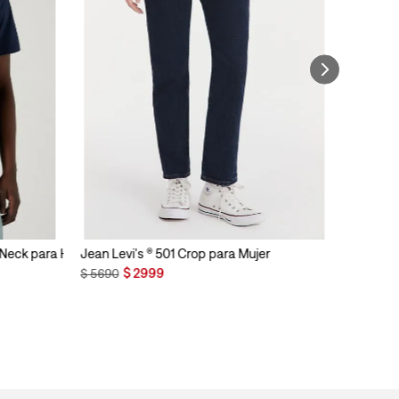
n Neck para Hombre
Jean Levi's ® 501 Crop para Mujer
$
2999
$
5690