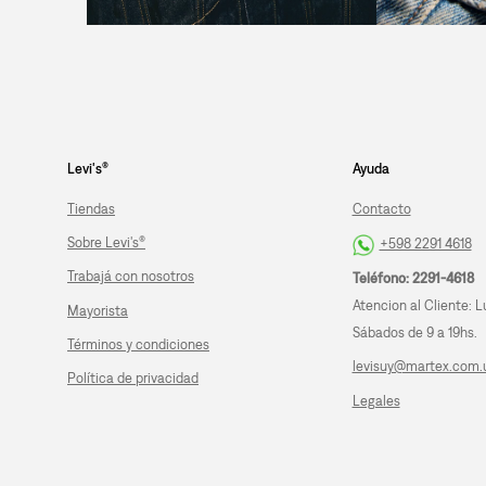
Levi's®
Ayuda
Tiendas
Contacto
Sobre Levi's®
+598 2291 4618
Trabajá con nosotros
Teléfono: 2291-4618
Atencion al Cliente: L
Mayorista
Sábados de 9 a 19hs.
Términos y condiciones
levisuy@martex.com.
Política de privacidad
Legales