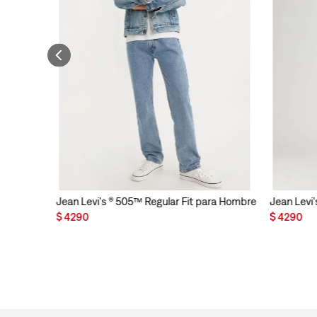
Jean Levi's ® 505™ Regular Fit para Hombre
Jean Levi'
$
4290
$
4290