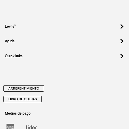
Registrate y obtené un 10% OFF en tu
primera compra.
Suscribite para enterarte de drops exclusivos, ofertas
especiales, eventos y todo lo nuevo que llega.
Email
Al registrar y confirmar sus datos, acepta nuestra
política de privacidad