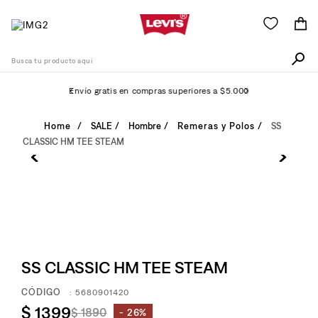
Busca tu producto aquí
Envío gratis en compras superiores a $5.000
Términos Más Buscados
SALE
Hombre
Remeras y Polos
SS
CLASSIC HM TEE STEAM
1
.
511
2
.
505
3
.
501
4
.
camisa
5
.
502
SS CLASSIC HM TEE STEAM
6
.
726
:
5680901420
7
.
campera
$
1399
$
1890
26%