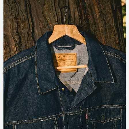
Agregar al carrito
Camiseta Levi's ® Vintage Fit Graphic Tee Boots para Hombre
$
1592
$
1990
20%
#LIVEINLEVIS