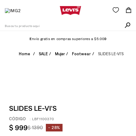
Busca tu producto aquí
Envío gratis en compras superiores a $5.000
Términos Más Buscados
SALE
Mujer
Footwear
SLIDES LE-VI'S
1
.
511
2
.
505
3
.
501
4
.
camisa
5
.
SLIDES LE-VI'S
502
6
.
726
:
LBF1100370
$
999
$
1390
7
.
28%
campera