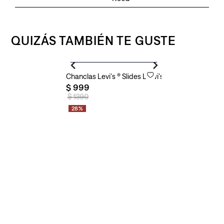
QUIZÁS TAMBIÉN TE GUSTE
Agregar al carrito
Chanclas Levi's ® Slides Le-vi's para Mujer
$
999
$
1390
28%