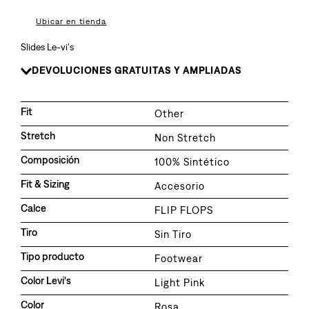
8
.
510
Ubicar en tienda
9
.
baggy
Slides Le-vi's
10
.
jean
DEVOLUCIONES GRATUITAS Y AMPLIADAS
Fit
Other
Stretch
Non Stretch
Composición
100% Sintético
Fit & Sizing
Accesorio
Calce
FLIP FLOPS
Tiro
Sin Tiro
Tipo producto
Footwear
Color Levi's
Light Pink
Color
Rosa