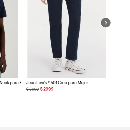
n Neck para Hombre
Jean Levi's ® 501 Crop para Mujer
$
2999
$
5690