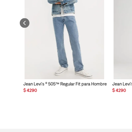
Jean Levi's ® 505™ Regular Fit para Hombre
Jean Levi'
$
4290
$
4290