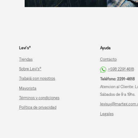
Levi's®
Ayuda
Tiendas
Contacto
Sobre Levi's®
+598 2291 4618
Trabajá con nosotros
Teléfono: 2291-4618
Atencion al Cliente: L
Mayorista
Sábados de 9 a 19hs.
Términos y condiciones
levisuy@martex.com.
Política de privacidad
Legales