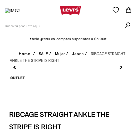
Busca tu producto aquí
Envío gratis en compras superiores a $5.000
Términos Más Buscados
SALE
Mujer
Jeans
RIBCAGE STRAIGHT
ANKLE THE STRIPE IS RIGHT
1
.
511
2
.
505
3
.
501
4
.
camisa
5
.
502
RIBCAGE STRAIGHT ANKLE THE
6
.
726
STRIPE IS RIGHT
7
.
campera