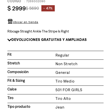
8
.
:
7269302090
510
$
2999
$
5690
47%
9
.
baggy
10
.
jean
Ubicar en tienda
Ribcage Straight Ankle The Stripe Is Right
DEVOLUCIONES GRATUITAS Y AMPLIADAS
Fit
Regular
Stretch
Non Stretch
Composición
General
Fit & Sizing
Tiro Medio
Calce
501 FOR GIRLS
Tiro
Tiro Alto
Tipo producto
Jean