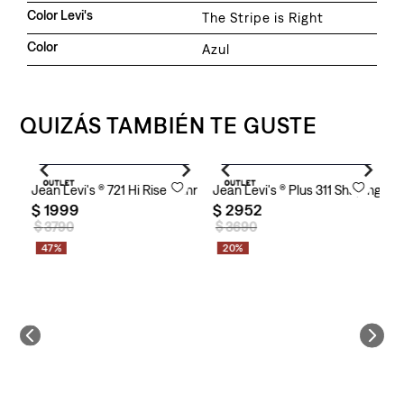
Color Levi's
The Stripe is Right
Color
Azul
QUIZÁS TAMBIÉN TE GUSTE
Agregar al carrito
Agregar al carrito
Jean Levi's ® 721 Hi Rise Skinny para Mujer
Jean Levi's ® Plus 311 Shaping Sk
J
$
1999
$
2952
$
$
3790
$
3690
47%
20%