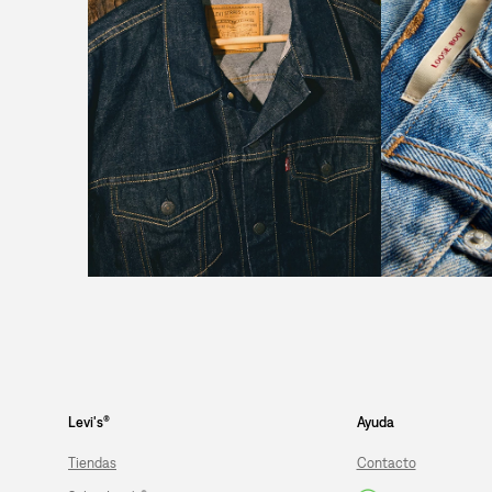
Levi's®
Ayuda
Tiendas
Contacto