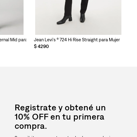
ternal Mid para Mujer
Jean Levi's ® 724 Hi Rise Straight para Mujer
Je
$
4290
$
Registrate y obtené un
10% OFF en tu primera
compra.