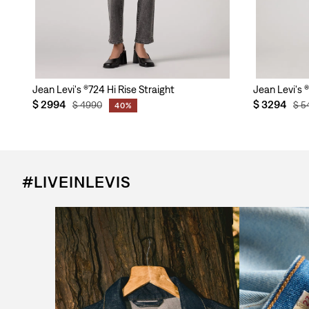
Jean Levi's ®724 Hi Rise Straight
Jean Levi's ®
$
2994
$
3294
$
4990
$
5
40%
#LIVEINLEVIS