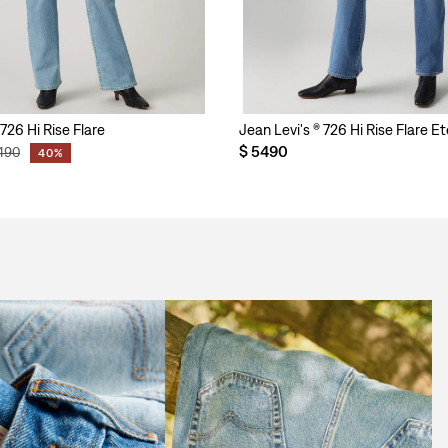
726 Hi Rise Flare
Jean Levi's ® 726 Hi Rise Flare E
$
5490
490
40%