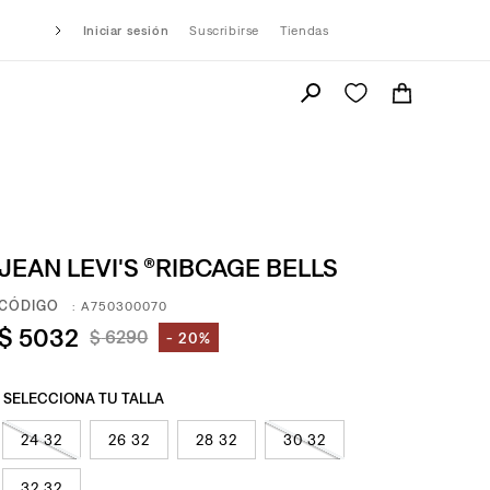
Iniciar sesión
Suscribirse
Tiendas
JEAN LEVI'S ®RIBCAGE BELLS
:
A750300070
$
5032
$
6290
20%
24 32
26 32
28 32
30 32
32 32