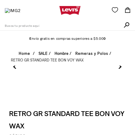
Busca tu producto aquí
Envío gratis en compras superiores a $5.000
Términos Más Buscados
SALE
Hombre
Remeras y Polos
RETRO GR STANDARD TEE BON VOY WAX
1
.
511
2
.
505
3
.
501
4
.
camisa
5
.
502
RETRO GR STANDARD TEE BON VOY
6
.
726
WAX
7
.
campera