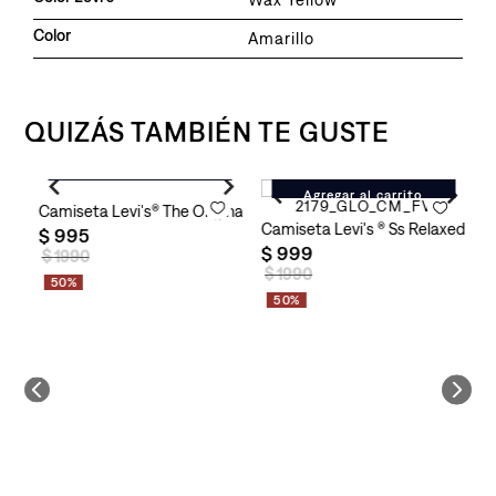
Color
Amarillo
QUIZÁS TAMBIÉN TE GUSTE
Agregar al carrito
Agregar al carrito
Camiseta Levi's® The Original Tee para Hombre
e
Camiseta Levi's ® Ss Relaxed Fi
C
$
995
$
999
$
$
1990
$
1990
50%
50%