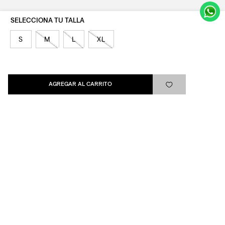
Levi's®
S
M
L
XL
Ayuda
Quick links
AGREGAR AL CARRITO
ARREPENTIMIENTO
LIBRO DE QUEJAS
Medios de pago