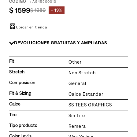
8
.
:
A945500010
510
$
1599
$
1980
19%
9
.
baggy
10
.
jean
Ubicar en tienda
DEVOLUCIONES GRATUITAS Y AMPLIADAS
Fit
Other
Stretch
Non Stretch
Composición
General
Fit & Sizing
Calce Estandar
Calce
SS TEES GRAPHICS
Tiro
Sin Tiro
Tipo producto
Remera
Color Levi's
Wax Yellow