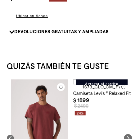
8
.
726
9
.
baggy
Ubicar en tienda
10
.
724
DEVOLUCIONES GRATUITAS Y AMPLIADAS
QUIZÁS TAMBIÉN TE GUSTE
Agregar al carrito
ginal Tee para Hombre
Camiseta Levi's ® Relaxed Fit p
C
$
1899
$
$
2490
24%