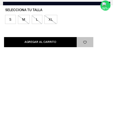
SUSCRIBIRSE
S
M
L
XL
Levi's®
AGREGAR AL CARRITO
Ayuda
Quick links
ARREPENTIMIENTO
LIBRO DE QUEJAS