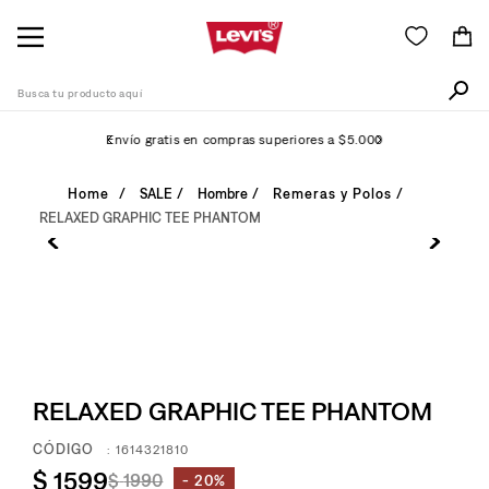
Busca tu producto aquí
Envío gratis en compras superiores a $5.000
Términos Más Buscados
SALE
Hombre
Remeras y Polos
RELAXED GRAPHIC TEE PHANTOM
1
.
505
2
.
511
3
.
501
4
.
camisa
5
.
502
RELAXED GRAPHIC TEE PHANTOM
6
.
510
:
1614321810
7
.
campera
$
1599
$
1990
20%