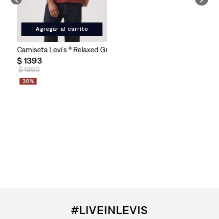
Agregar al carrito
Camiseta Levi's ® Relaxed Graphic Tee Small Levi´s American p
$
1393
$
1990
30%
#LIVEINLEVIS