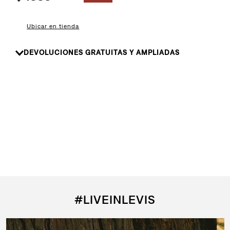
8
.
510
9
.
baggy
Ubicar en tienda
10
.
jean
DEVOLUCIONES GRATUITAS Y AMPLIADAS
#LIVEINLEVIS