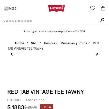
Busca tu producto aquí
Envío gratis en compras superiores a $5.000
Términos Más Buscados
SALE
Hombre
Remeras y Polos
RED
TAB VINTAGE TEE TAWNY
1
.
511
2
.
505
3
.
501
4
.
camisa
5
.
502
RED TAB VINTAGE TEE TAWNY
6
.
726
:
A063701660
7
.
campera
$
1883
$
2690
30%