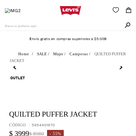
Busca tu producto aquí
Envío gratis en compras superiores a $5.000
Términos Más Buscados
SALE
Mujer
Camperas
QUILTED PUFFER
JACKET
1
.
511
2
.
505
3
.
501
4
.
camisa
5
.
502
QUILTED PUFFER JACKET
6
.
726
:
5954401670
7
.
campera
$
3999
$
8980
55%