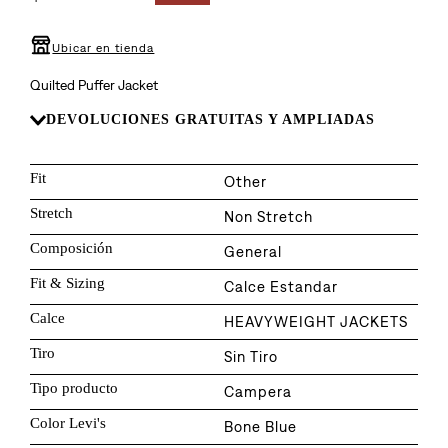
8
.
510
9
.
baggy
Ubicar en tienda
10
.
jean
Quilted Puffer Jacket
DEVOLUCIONES GRATUITAS Y AMPLIADAS
Fit
Other
Stretch
Non Stretch
Composición
General
Fit & Sizing
Calce Estandar
Calce
HEAVYWEIGHT JACKETS
Tiro
Sin Tiro
Tipo producto
Campera
Color Levi's
Bone Blue