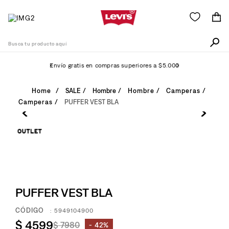
Busca tu producto aquí
Envío gratis en compras superiores a $5.000
Términos Más Buscados
SALE
Hombre
Camperas
PUFFER
VEST BLA
1
.
505
2
.
511
3
.
501
4
.
camisa
5
.
502
PUFFER VEST BLA
6
.
510
:
5949104900
7
.
campera
$
4599
$
7980
42%