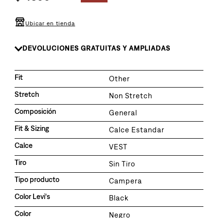
8
.
726
9
.
baggy
Ubicar en tienda
10
.
724
DEVOLUCIONES GRATUITAS Y AMPLIADAS
Fit
Other
Stretch
Non Stretch
Composición
General
Fit & Sizing
Calce Estandar
Calce
VEST
Tiro
Sin Tiro
Tipo producto
Campera
Color Levi's
Black
Color
Negro