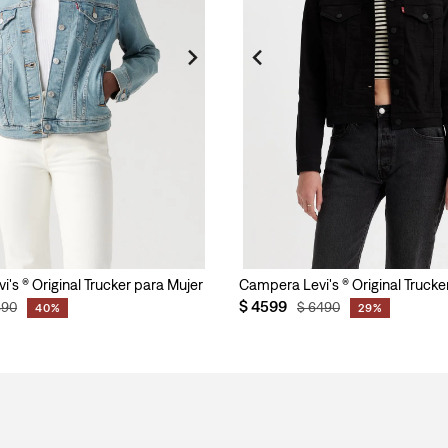
's ® Original Trucker para Mujer
Campera Levi's ® Original Trucke
$
4599
890
$
6490
40%
29%