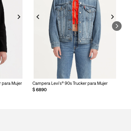
r para Mujer
Campera Levi's® 90s Trucker para Mujer
Ca
$
6890
$