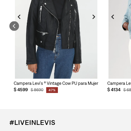
er
Campera Levi's ® Vintage Cow PU para Mujer
Campera Levi
$
4599
$
4134
$
8690
$
6
47%
#LIVEINLEVIS