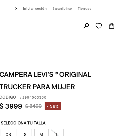
Iniciar sesión
Suscribirse
Tiendas
CAMPERA LEVI'S ® ORIGINAL
TRUCKER PARA MUJER
:
2994500360
$
3999
$
6490
38%
XS
S
M
L