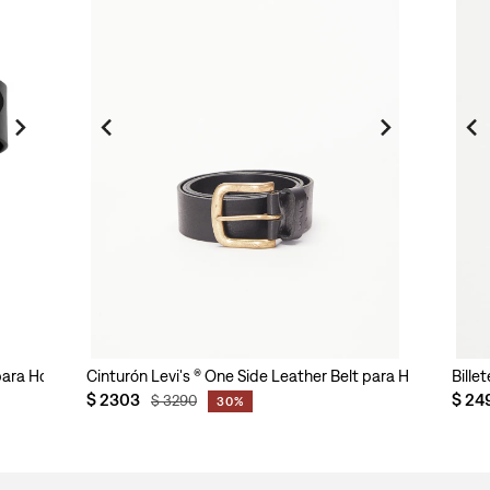
 para Hombre
Cinturón Levi's ® One Side Leather Belt para Hombre
Bille
$
2303
$
24
$
3290
30%