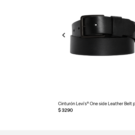
Cinturón Levi's® One side Leather Belt
$
3290