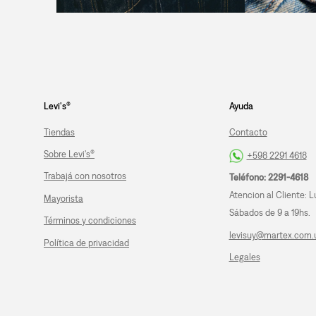
Levi's®
Ayuda
Tiendas
Contacto
Sobre Levi's®
+598 2291 4618
Trabajá con nosotros
Teléfono: 2291-4618
Atencion al Cliente: L
Mayorista
Sábados de 9 a 19hs.
Términos y condiciones
levisuy@martex.com.
Política de privacidad
Legales