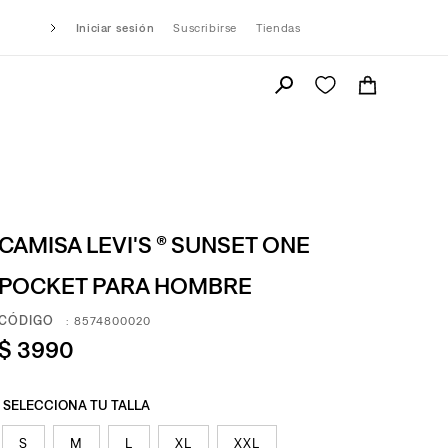
Iniciar sesión
Suscribirse
Tiendas
CAMISA LEVI'S ® SUNSET ONE
POCKET PARA HOMBRE
:
8574800020
$
3990
S
M
L
XL
XXL