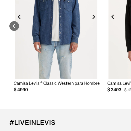
mbre
Camisa Levi's ® Classic Western para Hombre
Camisa Levi
$
4990
$
3493
$
4
#LIVEINLEVIS