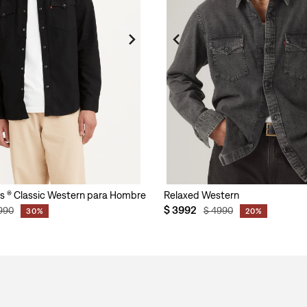
's ® Classic Western para Hombre
Relaxed Western
$
3992
990
$
4990
30%
20%