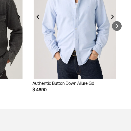
Authentic Button Down Allure Gd
Au
$
4690
$