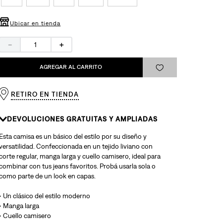
Ubicar en tienda
－
＋
AGREGAR AL CARRITO
RETIRO EN TIENDA
DEVOLUCIONES GRATUITAS Y AMPLIADAS
Esta camisa es un básico del estilo por su diseño y
versatilidad. Confeccionada en un tejido liviano con
corte regular, manga larga y cuello camisero, ideal para
combinar con tus jeans favoritos. Probá usarla sola o
como parte de un look en capas.
• Un clásico del estilo moderno
• Manga larga
• Cuello camisero