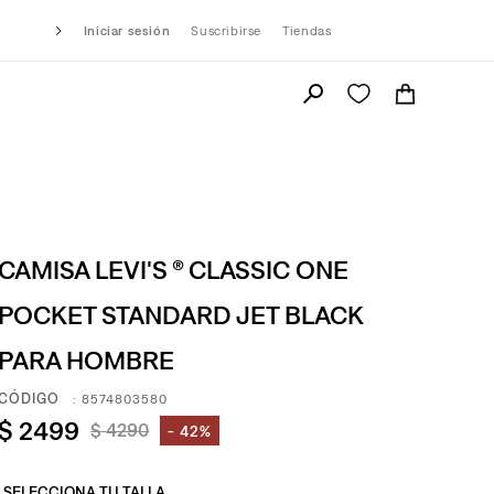
Iniciar sesión
Suscribirse
Tiendas
CAMISA LEVI'S ® CLASSIC ONE
POCKET STANDARD JET BLACK
PARA HOMBRE
:
8574803580
$
2499
$
4290
42%