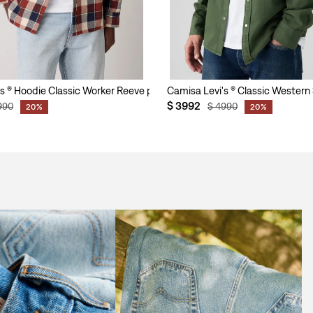
's ® Hoodie Classic Worker Reeve para Hombre
Camisa Levi's ® Classic Wester
$
3992
990
$
4990
20%
20%