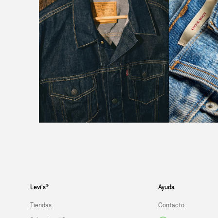
Levi's®
Ayuda
Tiendas
Contacto