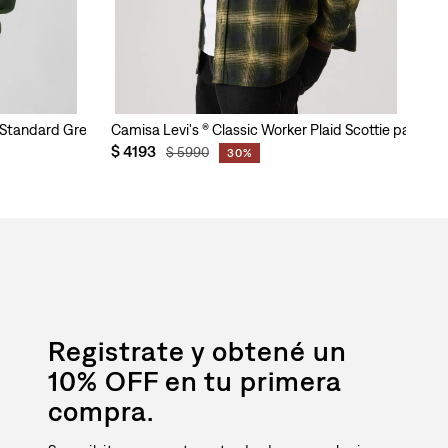
n Standard Greenwich para Hombre
Camisa Levi's ® Classic Worker Plaid Scottie para H
Ca
$
4193
$
$
5990
30%
Registrate y obtené un
10% OFF en tu primera
compra.