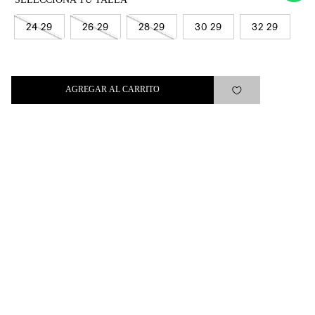
SUSCRIBIRSE
24 29
26 29
28 29
30 29
32 29
AGREGAR AL CARRITO
Levi's®
Ayuda
Quick links
ARREPENTIMIENTO
LIBRO DE QUEJAS
Medios de pago