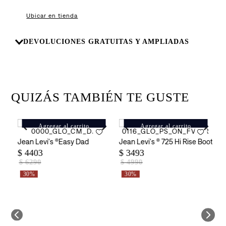
8
.
726
Ubicar en tienda
9
.
baggy
10
.
724
DEVOLUCIONES GRATUITAS Y AMPLIADAS
QUIZÁS TAMBIÉN TE GUSTE
Agregar al carrito
Agregar al carrito
lare
Jean Levi's ®Easy Dad
Jean Levi's ® 725 Hi Rise Bootcu
J
$
4403
$
3493
$
$
6290
$
4990
30%
30%