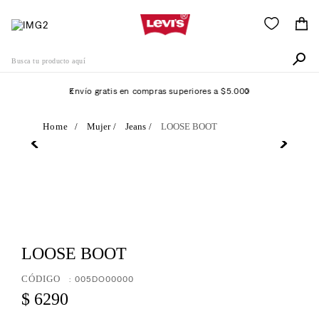
Busca tu producto aquí
Envío gratis en compras superiores a $5.000
Términos Más Buscados
Mujer
Jeans
LOOSE BOOT
1
.
505
2
.
511
3
.
501
4
.
camisa
5
.
LOOSE BOOT
502
6
.
510
:
005DO00000
$
6290
7
.
campera