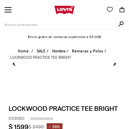
Busca tu producto aquí
Envío gratis en compras superiores a $5.000
Términos Más Buscados
SALE
Hombre
Remeras y Polos
LOCKWOOD PRACTICE TEE BRIGHT
1
.
505
2
.
511
3
.
501
4
.
camisa
5
.
502
LOCKWOOD PRACTICE TEE BRIGHT
6
.
510
:
003QV00010
7
.
campera
$
1599
$
2490
36%