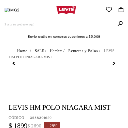
Busca tu producto aquí
Envío gratis en compras superiores a $5.000
Términos Más Buscados
SALE
Hombre
Remeras y Polos
LEVIS
HM POLO NIAGARA MIST
1
.
505
2
.
511
3
.
501
4
.
502
5
.
camisa
LEVIS HM POLO NIAGARA MIST
6
.
jean
:
3588301620
7
.
510
$
1899
$
2690
29%