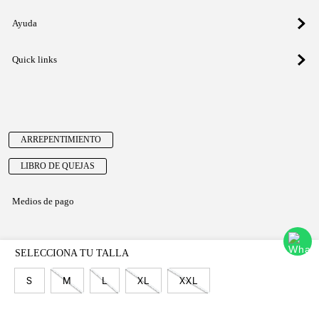
Registrate y obtené un 10% OFF en tu
primera compra.
Suscribite para enterarte de drops exclusivos, ofertas
especiales, eventos y todo lo nuevo que llega.
Email
Al registrar y confirmar sus datos, acepta nuestra
política de privacidad
SUSCRIBIRSE
S
M
L
XL
XXL