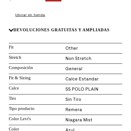
8
.
726
9
.
campera
Ubicar en tienda
10
.
baggy
DEVOLUCIONES GRATUITAS Y AMPLIADAS
Fit
Other
Stretch
Non Stretch
Composición
General
Fit & Sizing
Calce Estandar
Calce
SS POLO PLAIN
Tiro
Sin Tiro
Tipo producto
Remera
Color Levi's
Niagara Mist
Color
Azul