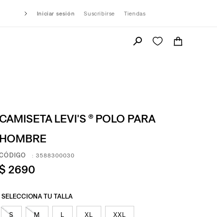
Iniciar sesión
Suscribirse
Tiendas
CAMISETA LEVI'S ® POLO PARA
HOMBRE
:
3588300030
$
2690
S
M
L
XL
XXL