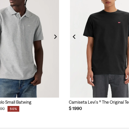
Polo Small Batwing
Camiseta Levi's ® The Original 
$
1990
890
50%