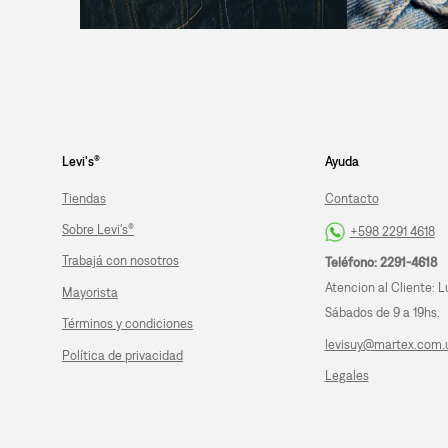
Levi's®
Ayuda
Tiendas
Contacto
Sobre Levi's®
+598 2291 4618
Trabajá con nosotros
Teléfono: 2291-4618
Atencion al Cliente: L
Mayorista
Sábados de 9 a 19hs.
Términos y condiciones
levisuy@martex.com.
Política de privacidad
Legales