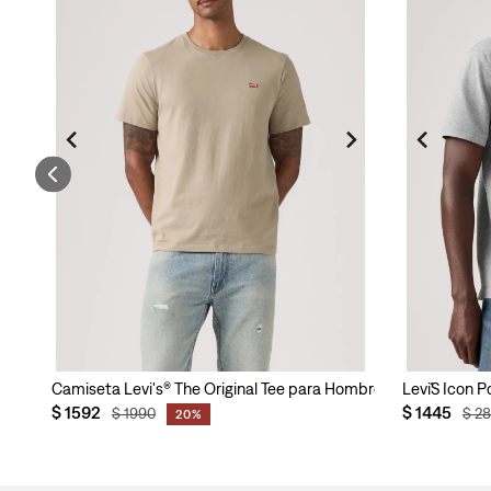
ra Hombre
Camiseta Levi's® The Original Tee para Hombre
Levi´S Icon 
$
1592
$
1445
$
1990
$
2
20%