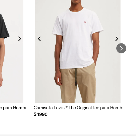
Tee para Hombre
Camiseta Levi's ® The Original Tee para Hombre
Ca
$
1990
$