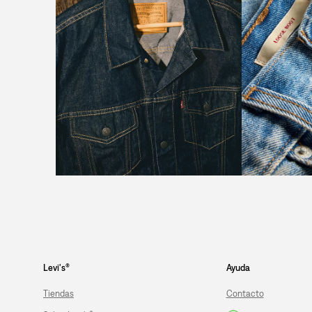
Levi's®
Ayuda
Tiendas
Contacto