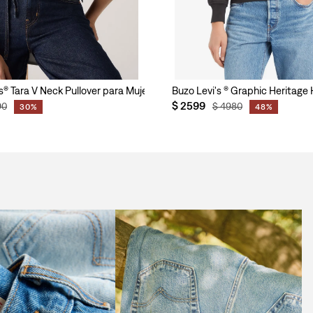
s® Tara V Neck Pullover para Mujer
Buzo Levi's ® Graphic Heritage
$
2599
90
$
4980
30%
48%