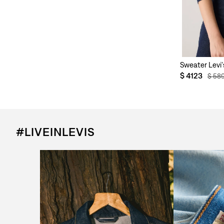
Sweater Levi'
$
4123
$
58
#LIVEINLEVIS