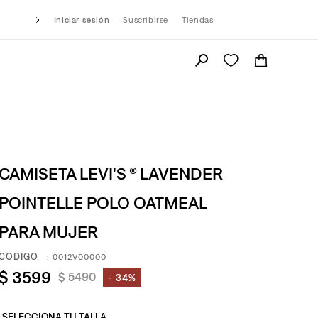
Iniciar sesión
Suscribirse
Tiendas
CAMISETA LEVI'S ® LAVENDER
POINTELLE POLO OATMEAL
PARA MUJER
:
0012V00000
$
3599
$
5490
34%